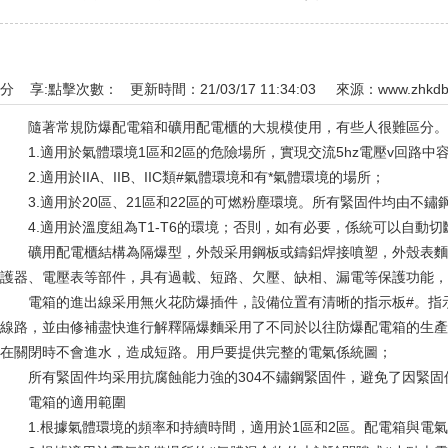
分 享:
點擊次數：
更新時間：21/03/17 11:34:03 來源：
www.zhkd
隨著常規防爆配電箱和礦用配電櫃的大規模使用，有些人很難區分。
1.適用於氣體環境1區和2區的危險場所，實現交流5hz電壓v回路中
2.適用於IIA、IIB、IIC類#氣體環境和有*氣體環境的場所；
3.適用於20區、21區和22區的可燃粉塵環境。所有緊固件均由不鏽
4.適用於溫度組為T1-T6的環境；否則，如有必要，係統可以自動切
礦用配電櫃結構為隔爆型，外殼采用鋼板或鑄鋁焊接噴塑，外殼表麵采用
護器、電壓表等部件，具有過載、短路、欠壓、缺相、漏電等保護功能，
電箱的進出線采用無火花防爆插件，設備位置有清晰的指示板#。指示
線路，並由修補盡快進行解釋隔爆麵采用了不同於以往防爆配電箱的生產工
在關閉時不會進水，造成短路。用戶要提供完整的電氣係統圖；
所有緊固件均采用抗腐蝕能力強的304不鏽鋼緊固件，避免了因緊固
電箱的適用範圍
1.根據氣體環境的頻率和持續時間，適用於1區和2區。配電箱與電氣