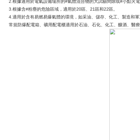
2.根據適用於電氣設備場所的#氣體混合物的大試驗間隙或#小點火電流比，適
3.根據含#粉塵的危險區域，適用於20區、21區和22區。
4.適用於含有易燃易爆氣體的環境，如采油、儲存、化工、製造和軍
常規防爆配電箱、礦用配電櫃適用於石油、石化、化工、釀酒、醫療